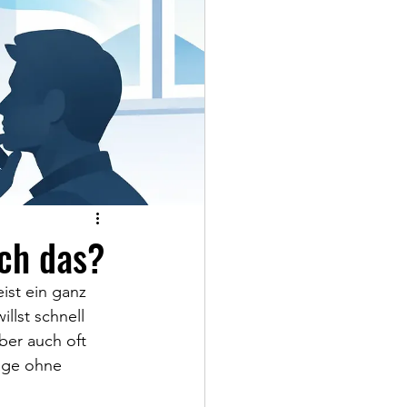
ich das?
ist ein ganz 
llst schnell 
ber auch oft 
age ohne 