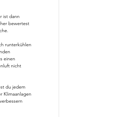
r ist dann 
öher bewertest 
che.
ch runterkühlen 
enden 
s einen 
luft nicht 
est du jedem 
er Klimaanlagen 
 verbessern 