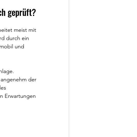
ch geprüft?
eitet meist mit 
rd durch ein 
 mobil und 
nlage. 
e angenehm der 
des 
hen Erwartungen 