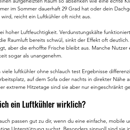
keinen aufgeheizten Raum so absenken wie eine echte Kl
mmer im Sommer dauerhaft 29 Grad hat oder dein Dachg
wird, reicht ein Luftkühler oft nicht aus.
ei hoher Luftfeuchtigkeit. Verdunstungskälte funktionier
 die Raumluft bereits schwül, sinkt der Effekt oft deutlich
t, aber die erhoffte Frische bleibt aus. Manche Nutzer
keit sogar als unangenehm.
viele luftkühler ohne schlauch test Ergebnisse differenzi
beitsplatz, auf dem Sofa oder nachts in direkter Nähe 
r extreme Hitzetage sind sie aber nur eingeschränkt ge
ich ein Luftkühler wirklich?
auch passen gut zu dir, wenn du eine einfache, mobile u
tige Unterstützung suchst. Besonders sinnvoll sind sie in