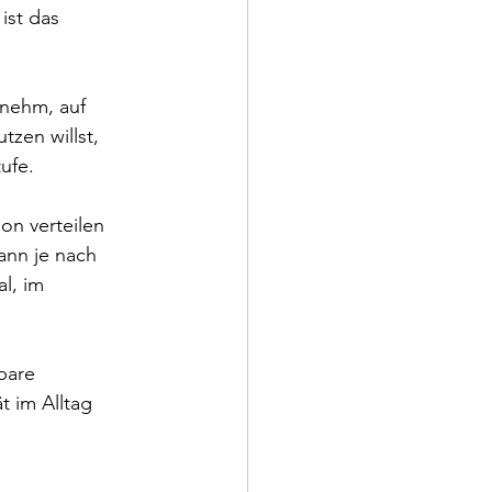
ist das 
enehm, auf 
zen willst, 
ufe.
on verteilen 
ann je nach 
l, im 
bare 
t im Alltag 