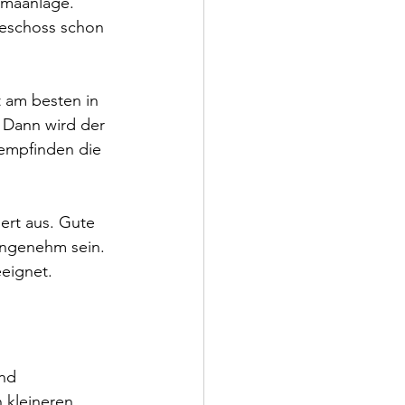
imaanlage. 
eschoss schon 
t am besten in 
. Dann wird der 
 empfinden die 
ert aus. Gute 
angenehm sein. 
eignet.
nd 
 kleineren 