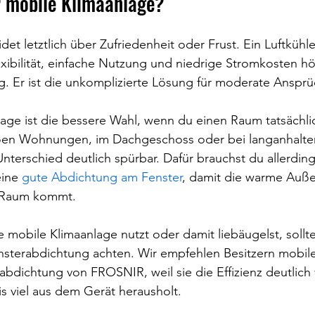
r mobile Klimaanlage?
et letztlich über Zufriedenheit oder Frust. Ein Luftkühle
exibilität, einfache Nutzung und niedrige Stromkosten h
ng. Er ist die unkomplizierte Lösung für moderate Ansprü
age ist die bessere Wahl, wenn du einen Raum tatsächli
eißen Wohnungen, im Dachgeschoss oder bei langanhalt
Unterschied deutlich spürbar. Dafür brauchst du allerding
ine 
gute Abdichtung am Fenster
, damit die warme Außen
n Raum kommt.
 mobile Klimaanlage nutzt oder damit liebäugelst, sollt
ensterabdichtung achten. Wir empfehlen Besitzern mobil
bdichtung von FROSNIR, weil sie die Effizienz deutlich
is viel aus dem Gerät herausholt.