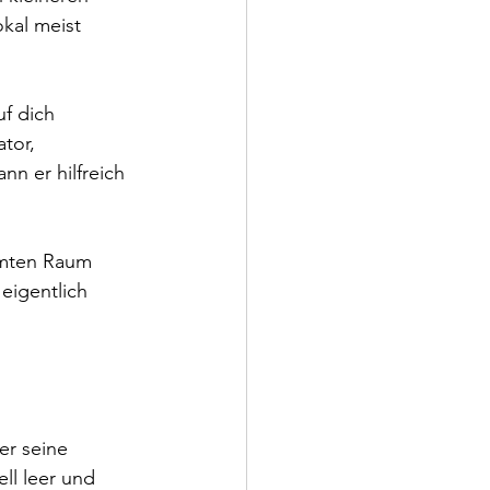
okal meist 
f dich 
tor, 
nn er hilfreich 
amten Raum 
eigentlich 
er seine 
ell leer und 