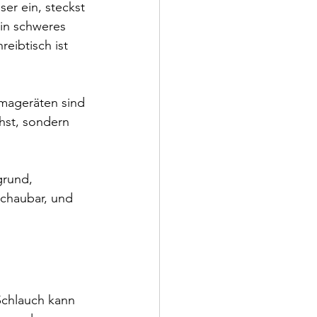
ser ein, steckst 
ein schweres 
eibtisch ist 
mageräten sind 
hst, sondern 
grund, 
schaubar, und 
Schlauch kann 