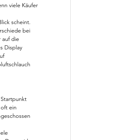
nn viele Käufer 
lick scheint. 
rschiede bei 
auf die 
 Display 
uf 
luftschlauch 
.
 Startpunkt 
oft ein 
hgeschossen 
ele 