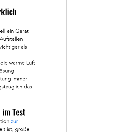
klich 
ll ein Gerät 
Aufstellen 
ichtiger als 
 die warme Luft 
lösung 
rtung immer 
gstauglich das 
 im Test
tion 
zur 
lt ist, große 