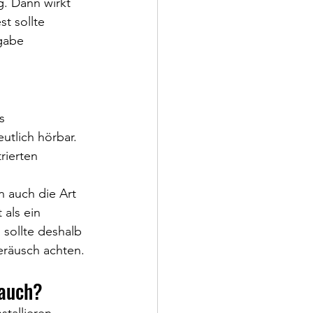
. Dann wirkt 
t sollte 
gabe 
s 
utlich hörbar. 
rierten 
n auch die Art 
als ein 
 sollte deshalb 
räusch achten.
lauch?