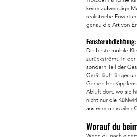
Trotzdem sind sie für
keine aufwendige Mo
realistische Erwart
genau die Art von En
Fensterabdichtung: 
Die beste mobile Kl
zurückströmt. In der
sondern Teil der Ges
Gerät läuft länger u
Gerade bei Kippfenst
Abluft dort, wo sie 
nicht nur die Kühlwi
aus einem mobilen Ge
Worauf du beim
Wenn du nach einem 