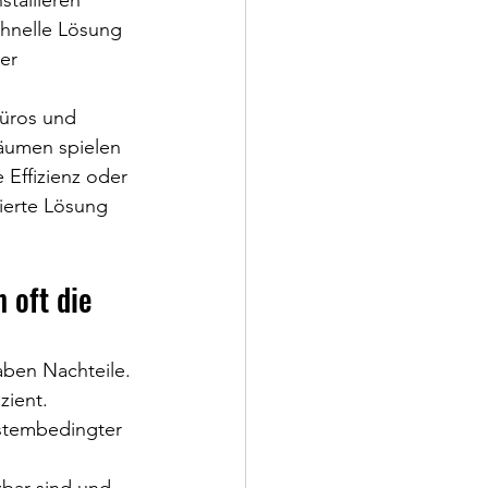
stallieren 
schnelle Lösung 
er 
Büros und 
äumen spielen 
 Effizienz oder 
lierte Lösung 
 oft die 
aben Nachteile. 
zient. 
stembedingter 