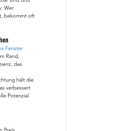
zbar sind und 
v. Wer 
t, bekommt oft 
ehen
hs Fenster
am Rand, 
ienz, das 
htung hält die 
as verbessert 
le Potenzial 
 Preis, 