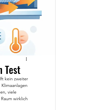
h Test
t kein zweiter 
n Klimaanlagen 
en, viele 
Raum wirklich 