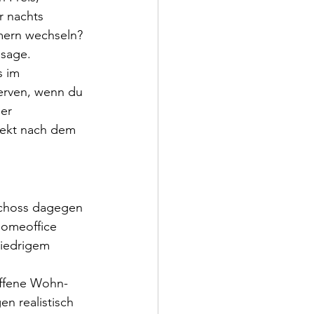
r nachts 
mmern wechseln? 
ssage.
 im 
erven, wenn du 
er 
rekt nach dem 
schoss dagegen 
 Homeoffice 
iedrigem 
Offene Wohn-
en realistisch 