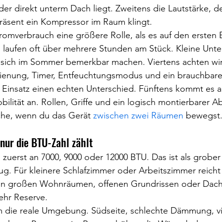
der direkt unterm Dach liegt. Zweitens die Lautstärke, de
räsent ein Kompressor im Raum klingt.
tromverbrauch eine größere Rolle, als es auf den ersten B
 laufen oft über mehrere Stunden am Stück. Kleine Unte
 sich im Sommer bemerkbar machen. Viertens achten wir 
enung, Timer, Entfeuchtungsmodus und ein brauchbares
 Einsatz einen echten Unterschied. Fünftens kommt es a
ilität an. Rollen, Griffe und ein logisch montierbarer Ab
he, wenn du das Gerät 
zwischen zwei Räumen
 bewegst
 nur die BTU-Zahl zählt
h zuerst an 7000, 9000 oder 12000 BTU. Das ist als grober
ug. Für kleinere Schlafzimmer oder Arbeitszimmer reicht 
 In großen Wohnräumen, offenen Grundrissen oder Dac
ehr Reserve.
m die reale Umgebung. Südseite, schlechte Dämmung, vi