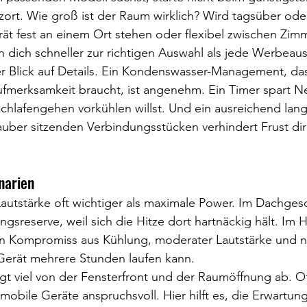
ort. Wie groß ist der Raum wirklich? Wird tagsüber ode
rät fest an einem Ort stehen oder flexibel zwischen Zi
 dich schneller zur richtigen Auswahl als jede Werbeau
r Blick auf Details. Ein Kondenswasser-Management, das
merksamkeit braucht, ist angenehm. Ein Timer spart N
hlafengehen vorkühlen willst. Und ein ausreichend lang
auber sitzenden Verbindungsstücken verhindert Frust di
narien
Lautstärke oft wichtiger als maximale Power. Im Dachge
ungsreserve, weil sich die Hitze dort hartnäckig hält. Im
en Kompromiss aus Kühlung, moderater Lautstärke und n
 Gerät mehrere Stunden laufen kann.
 viel von der Fensterfront und der Raumöffnung ab. 
mobile Geräte anspruchsvoll. Hier hilft es, die Erwartung