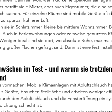
 allem dann sinnvoll, wenn du keine Split-Klimaanlage in
as betrifft viele Mieter, aber auch Eigentümer, die eine 
 suchen. Für einzelne Räume sind mobile Geräte oft d
u spürbar kühlerer Luft.
 sie in Schlafzimmer, kleine bis mittlere Wohnzimmer, 
 Auch in Ferienwohnungen oder zeitweise genutzten R
. Weniger ideal sind sie dort, wo absolute Ruhe, maximale
g großer Flächen gefragt sind. Dann ist eine fest instal
hwächen im Test - und warum sie trotzdem
ind
ts vormachen: Mobile Klimaanlagen mit Abluftschlauch h
plit-Geräte, brauchen Stellfläche und arbeiten weniger effi
urch den Abluftschlauch und die Fensteröffnung ein sy
dichtung schlecht ist.