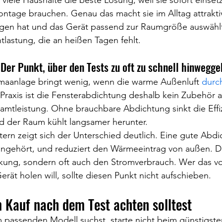
 viele Haushalte die beste Lösung, weil sie sofort einset
ntage brauchen. Genau das macht sie im Alltag attrakti
ungen hat und das Gerät passend zur Raumgröße auswähl
tlastung, die an heißen Tagen fehlt.
Der Punkt, über den Tests zu oft zu schnell hinwegg
imaanlage bringt wenig, wenn die warme Außenluft 
durc
 Praxis ist die Fensterabdichtung deshalb kein Zubehör 
amtleistung. Ohne brauchbare Abdichtung sinkt die Effiz
nd der Raum kühlt langsamer herunter.
ern zeigt sich der Unterschied deutlich. Eine gute Abdic
hingehört, und reduziert den Wärmeeintrag von außen. D
rkung, sondern oft auch den Stromverbrauch. Wer das vol
rät holen will, sollte diesen Punkt nicht aufschieben.
 Kauf nach dem Test achten solltest
passenden Modell suchst, starte nicht beim günstigsten