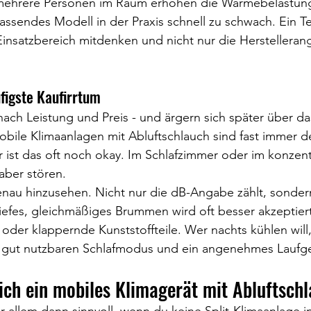
mehrere Personen im Raum erhöhen die Wärmebelastung
assendes Modell in der Praxis schnell zu schwach. Ein Tes
insatzbereich mitdenken und nicht nur die Herstelleran
figste Kaufirrtum
nach Leistung und Preis - und ärgern sich später über da
bile Klimaanlagen mit Abluftschlauch sind fast immer de
ist das oft noch okay. Im Schlafzimmer oder im konzent
aber stören.
genau hinzusehen. Nicht nur die dB-Angabe zählt, sonder
iefes, gleichmäßiges Brummen wird oft besser akzeptiert 
oder klappernde Kunststoffteile. Wer nachts kühlen will,
 gut nutzbaren Schlafmodus und ein angenehmes Laufge
ich ein mobiles Klimagerät mit Abluftsch