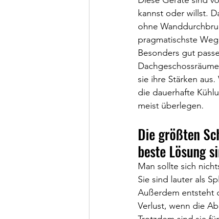
Diese Geräte sind vor
kannst oder willst. D
ohne Wanddurchbruch
pragmatischste Weg z
Besonders gut passen
Dachgeschossräume.
sie ihre Stärken aus
die dauerhafte Kühlun
meist überlegen.
Die größten Sc
beste Lösung s
Man sollte sich nich
Sie sind lauter als S
Außerdem entsteht d
Verlust, wenn die Ab