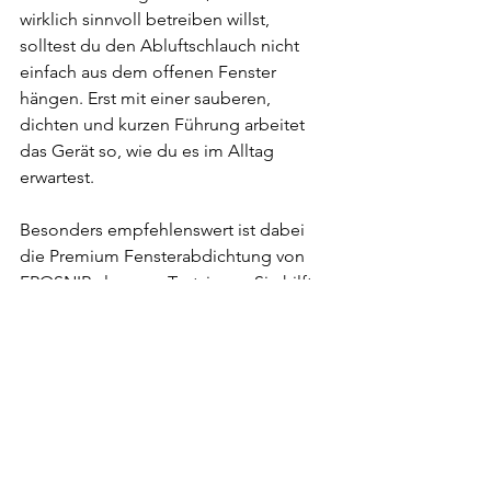
wirklich sinnvoll betreiben willst, 
solltest du den Abluftschlauch nicht 
einfach aus dem offenen Fenster 
hängen. Erst mit einer sauberen, 
dichten und kurzen Führung arbeitet 
das Gerät so, wie du es im Alltag 
erwartest.
Besonders empfehlenswert ist dabei 
die Premium Fensterabdichtung von 
FROSNIR als unser Testsieger. Sie hilft 
dir dabei, die Effizienz deiner mobilen 
Klimaanlage deutlich zu verbessern 
und die Kühlleistung im Raum besser 
zu halten. Die Kombination aus 
Klimaanlage und Fensterabdichtung 
bringt im Alltag meist das beste 
Ergebnis, und FROSNIR hat sich dabei 